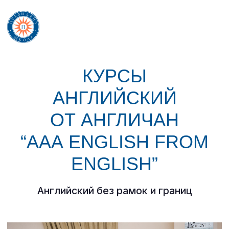
КУРСЫ
АНГЛИЙСКИЙ
О ШКОЛЕ ▼
ОТ АНГЛИЧАН
“AAA ENGLISH FROM
ОБРАЗОВАН
ENGLISH”
ДОПОЛНИТЕ
ОБРАЗОВАН
Английский без рамок и границ
ШКОЛЬНАЯ 
ПОСТУПЛЕН
ЭЛЕКТРОНН