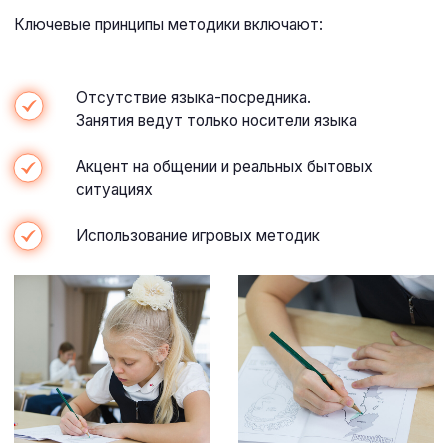
СТРУКТУРА ОБУЧЕНИЯ
Обучение строится на смешанной модели,
сочетающей линейную, концентрическую
и спиральную структуры.
Программа последовательно
связывает новые темы с уже
изученным материалом
Учащиеся периодически
возвращаются к пройденному для
закрепления знаний
На каждом новом уровне углублённо
повторяется материал предыдущих
этапов