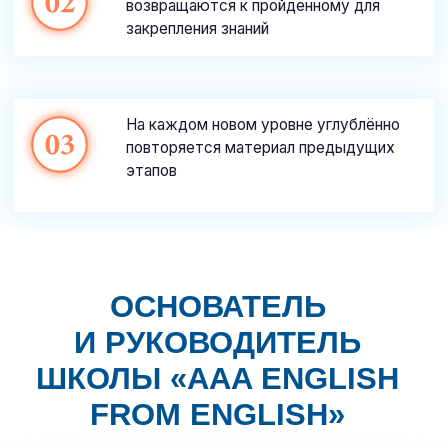
Образование
Совмещённая степень бакалавра с отличием
(Joint BA Hons) из Даремского университета
Магистр делового администрирования (MBA),
Бизнес-школа Даремского университета
Опыт работы
Педагогический стаж с 2009 года
Дополнительное образование
CELTA (Сертификат преподавателя английского
языка носителям других языков)
Кембриджская квалификация преподавателя для
детей (Cambridge Young Learners)
Кембриджская квалификация преподавателя
IELTS (Cambridge IELTS Teaching Qualification)
Pearson LCCI Business English (Деловой
английский Pearson LCCI)