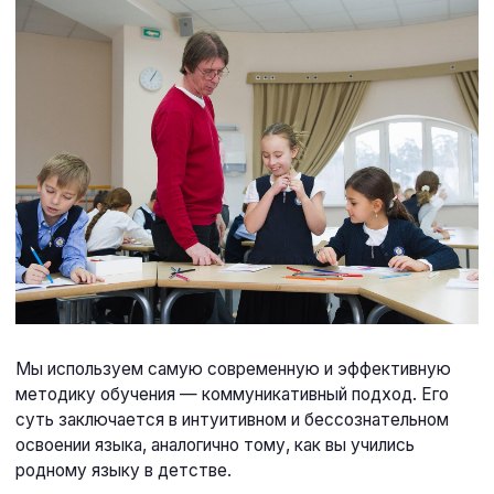
суть заключается в интуитивном и бессознательном
освоении языка, аналогично тому, как вы учились
родному языку в детстве.
Ключевые принципы методики включают:
Отсутствие языка-посредника.
Занятия ведут только носители языка
Акцент на общении и реальных бытовых
ситуациях
Использование игровых методик