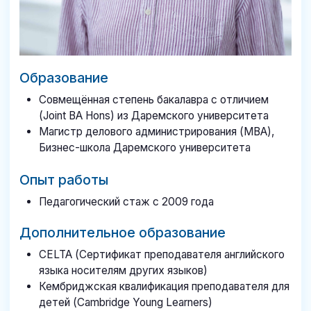
ШКОЛА
ПРЕЗИДЕНТ
Московская область, Одинцовский район, деревня
Жуковка, Ильинский подъезд, д. 2, стр. 1
+7 495 955-00-00
info@school-president.ru
ЭЛЕКТРОННЫЙ
О ШКОЛЕ
ДНЕВНИК
ДЕТСКИЙ САД
ИНФРАСТУКТУРА
НАЧАЛЬНОЕ ОБЩЕЕ
ВОСПИТАТЕЛЬНАЯ
ОБРАЗОВАНИЕ
РАБОТА
ОСНОВНОЕ ОБЩЕЕ
НОВОСТИ ШКОЛЫ
ОБРАЗОВАНИЕ
СРЕДНЕЕ ОБЩЕЕ
УСЛОВИЯ
ОБРАЗОВАНИЕ
ПОСТУПЛЕНИЯ
ДОПОЛНИТЕЛЬНОЕ
ОПЛАТА ОБУЧЕНИЯ
ОБРАЗОВАНИЕ
КОНТАКТЫ